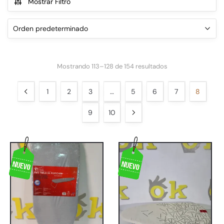
Show Filters
Mostrando 113–128 de 154 resultados
1
2
3
…
5
6
7
8
9
10