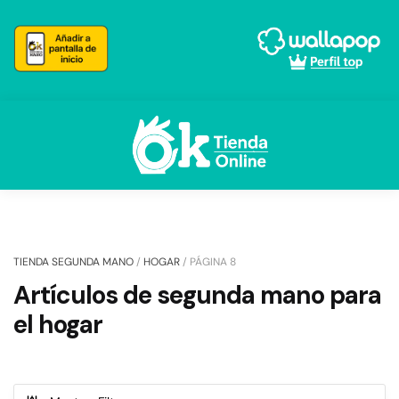
Skip
Skip
to
to
navigation
content
TIENDA SEGUNDA MANO
/
HOGAR
/
PÁGINA 8
Artículos de segunda mano para
el hogar