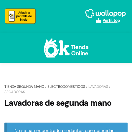
Skip
Skip
to
to
navigation
content
TIENDA SEGUNDA MANO
/
ELECTRODOMÉSTICOS
/
LAVADORAS /
SECADORAS
Lavadoras de segunda mano
No se han encontrado productos que coincidan