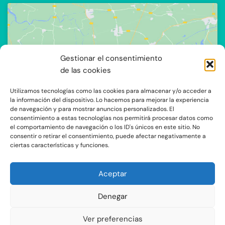
Gestionar el consentimiento
de las cookies
Haz clic para aceptar cookies de
marketing y permitir este contenido
Utilizamos tecnologías como las cookies para almacenar y/o acceder a
la información del dispositivo. Lo hacemos para mejorar la experiencia
de navegación y para mostrar anuncios personalizados. El
consentimiento a estas tecnologías nos permitirá procesar datos como
el comportamiento de navegación o los ID's únicos en este sitio. No
consentir o retirar el consentimiento, puede afectar negativamente a
ciertas características y funciones.
Aceptar
C/Ocaña 205, local 3 y 4 C.P: 28047 - Madrid
Denegar
Aviso Legal y Protección de Datos
|
Política de Privacidad
|
Política de
Ver preferencias
Cookies
|
Mapa Web