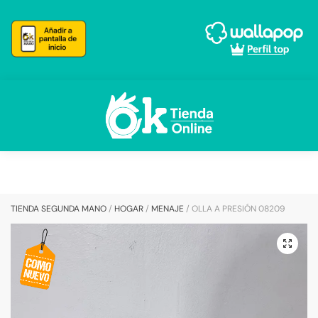
Skip
Skip
to
to
navigation
content
TIENDA SEGUNDA MANO
/
HOGAR
/
MENAJE
/
OLLA A PRESIÓN 08209