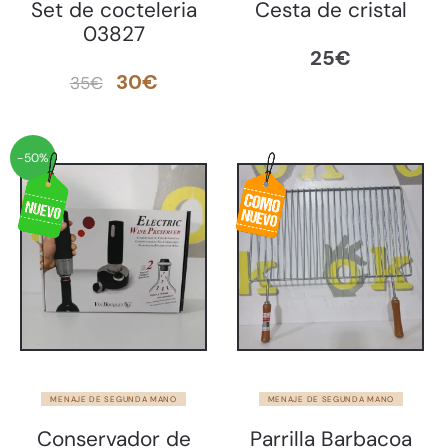
Set de cocteleria
Cesta de cristal
03827
25
€
El
El
30
€
35
€
precio
precio
original
actual
-50%
era:
es:
35€.
30€.
MENAJE DE SEGUNDA MANO
MENAJE DE SEGUNDA MANO
Conservador de
Parrilla Barbacoa