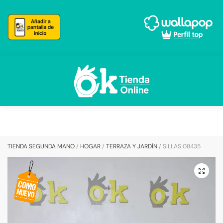
Skip
Skip
to
to
navigation
content
TIENDA SEGUNDA MANO
/
HOGAR
/
TERRAZA Y JARDÍN
/
SILLAS 08435