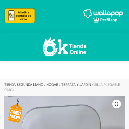
Skip
Skip
to
to
navigation
content
TIENDA SEGUNDA MANO
/
HOGAR
/
TERRAZA Y JARDÍN
/
SILLA PLEGABLE
07404