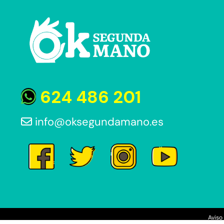
624 486 201
info@oksegundamano.es
Aviso