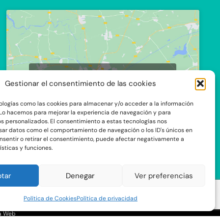
Haz clic para aceptar cookies de
Gestionar el consentimiento de las cookies
marketing y permitir este contenido
ologías como las cookies para almacenar y/o acceder a la información
. Lo hacemos para mejorar la experiencia de navegación y para
s personalizados. El consentimiento a estas tecnologías nos
sar datos como el comportamiento de navegación o los ID's únicos en
onsentir o retirar el consentimiento, puede afectar negativamente a
ísticas y funciones.
C/Ocaña 205, local 3 y 4 C.P: 28047 -
tar
Denegar
Ver preferencias
Madrid
Política de Cookies
Política de privacidad
a Web