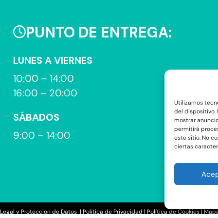
390€.
350€.
PUNTO DE ENTREGA:
LUNES A VIERNES
10:00 – 14:00
16:00 – 20:00
Utilizamos tecn
del dispositivo
SÁBADOS
mostrar anuncio
permitirá proce
9:00 – 14:00
este sitio. No c
ciertas caracter
Acep
 Legal y Protección de Datos
|
Política de Privacidad
|
Política de Cookies
|
Map