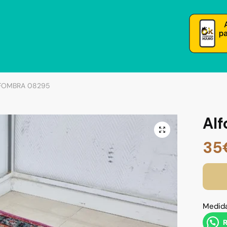
FOMBRA 08295
Al
35
Medida
R