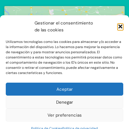
Gestionar el consentimiento
de las cookies
Utilizamos tecnologías como las cookies para almacenar y/o acceder a
Haz clic para aceptar cookies de
la información del dispositivo. Lo hacemos para mejorar la experiencia
de navegación y para mostrar anuncios personalizados. El
marketing y permitir este contenido
consentimiento a estas tecnologías nos permitirá procesar datos como
el comportamiento de navegación o los ID's únicos en este sitio. No
consentir o retirar el consentimiento, puede afectar negativamente a
ciertas características y funciones.
Aceptar
Denegar
C/Ocaña 205, local 3 y 4 C.P: 28047 - Madrid
Ver preferencias
Aviso Legal y Protección de Datos
|
Política de Privacidad
|
Política de
Política de Cookies
Política de privacidad