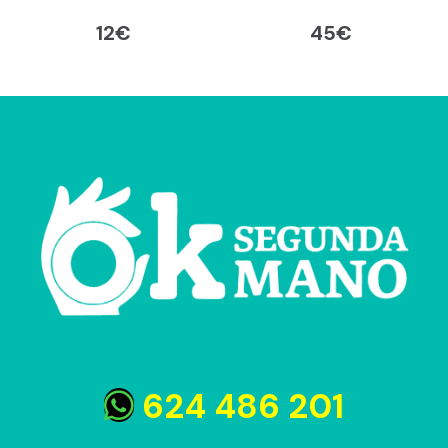
12
€
45
€
624 486 201