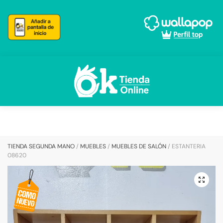
Skip
Skip
to
to
navigation
content
TIENDA SEGUNDA MANO
/
MUEBLES
/
MUEBLES DE SALÓN
/
ESTANTERIA
08620