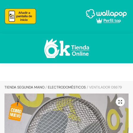
Skip
Skip
to
to
navigation
content
TIENDA SEGUNDA MANO
/
ELECTRODOMÉSTICOS
/
VENTILADOR 08679