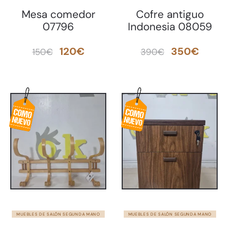
Mesa comedor
Cofre antiguo
07796
Indonesia 08059
El
El
El
El
120
€
350
€
150
€
390
€
precio
precio
precio
preci
original
actual
original
actua
era:
es:
era:
es:
150€.
120€.
390€.
350€.
MUEBLES DE SALÓN SEGUNDA MANO
MUEBLES DE SALÓN SEGUNDA MANO