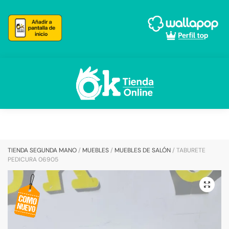
Skip
Skip
to
to
navigation
content
TIENDA SEGUNDA MANO
/
MUEBLES
/
MUEBLES DE SALÓN
/
TABURETE
PEDICURA 06905