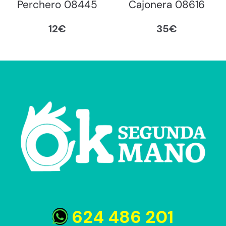
Perchero 08445
Cajonera 08616
12
€
35
€
624 486 201