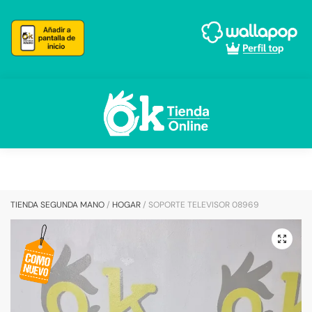
Skip
Skip
to
to
navigation
content
TIENDA SEGUNDA MANO
/
HOGAR
/
SOPORTE TELEVISOR 08969