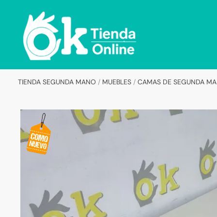
Skip
Skip
to
to
navigation
content
TIENDA SEGUNDA MANO
/
MUEBLES
/
CAMAS DE SEGUNDA M