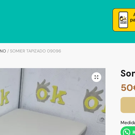
ANO
/
SOMIER TAPIZADO 09096
So
50
Medida
R