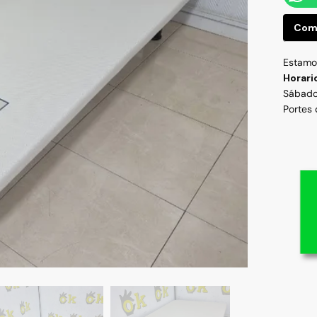
Com
Estamos
Horari
Sábado
Portes