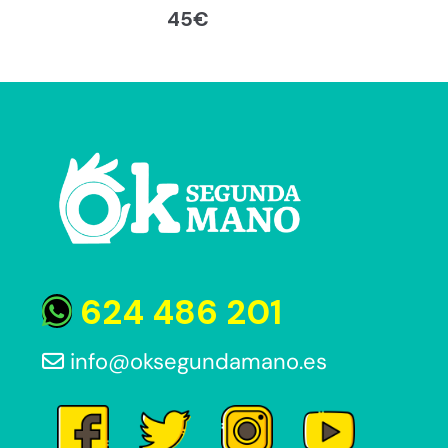
45
€
624 486 201
info@oksegundamano.es