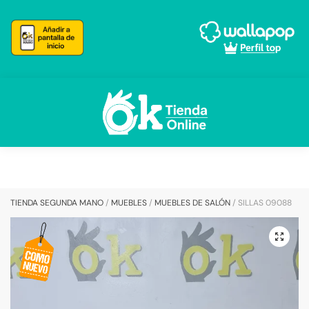
Skip
Skip
to
to
navigation
content
TIENDA SEGUNDA MANO
/
MUEBLES
/
MUEBLES DE SALÓN
/
SILLAS 09088