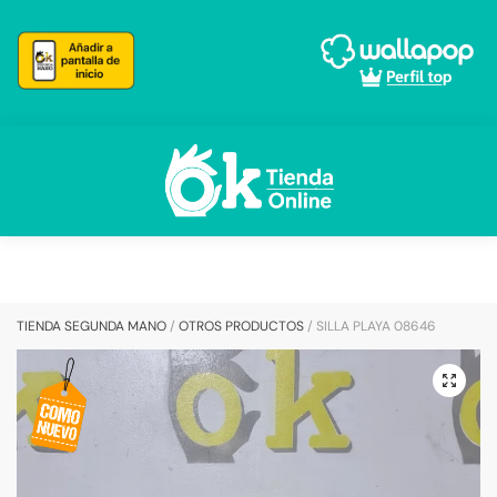
Skip
Skip
to
to
navigation
content
TIENDA SEGUNDA MANO
/
OTROS PRODUCTOS
/
SILLA PLAYA 08646