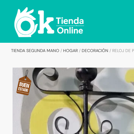
Skip
Skip
to
to
navigation
content
TIENDA SEGUNDA MANO
/
HOGAR
/
DECORACIÓN
/
RELOJ DE 