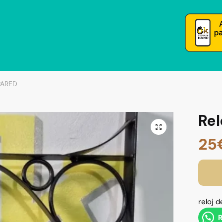
PARED
Rel
25
reloj 
R