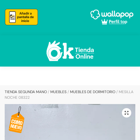
Skip
Skip
to
to
navigation
content
TIENDA SEGUNDA MANO
/
MUEBLES
/
MUEBLES DE DORMITORIO
/
MESILLA
NOCHE 08322