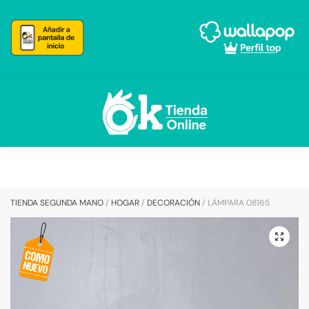
Skip
Skip
to
to
navigation
content
TIENDA SEGUNDA MANO
/
HOGAR
/
DECORACIÓN
/
LÁMPARA 08165