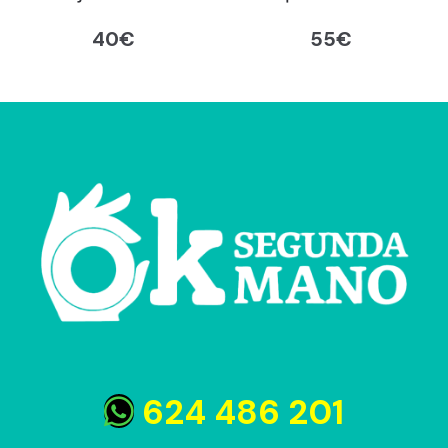
40
€
55
€
624 486 201