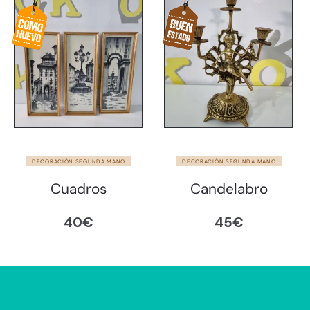
era:
es:
45€.
25€.
DECORACIÓN SEGUNDA MANO
DECORACIÓN SEGUNDA MANO
Cuadros
Candelabro
40
€
45
€