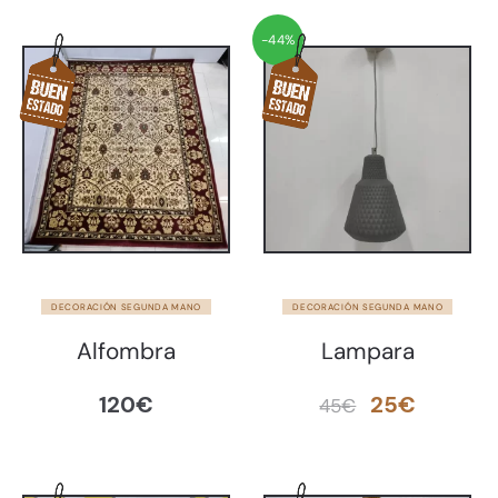
-44%
DECORACIÓN SEGUNDA MANO
DECORACIÓN SEGUNDA MANO
Alfombra
Lampara
El
El
120
€
25
€
45
€
precio
precio
original
actual