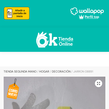
Skip
Skip
to
to
navigation
content
TIENDA SEGUNDA MANO
/
HOGAR
/
DECORACIÓN
/
JARRON 08891