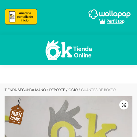
Skip
Skip
to
to
navigation
content
TIENDA SEGUNDA MANO
/
DEPORTE / OCIO
/
GUANTES DE BOXEO