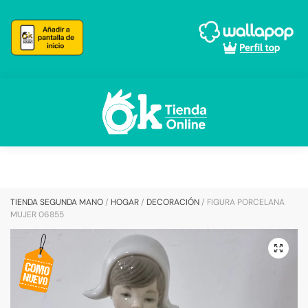
Skip
Skip
to
to
navigation
content
TIENDA SEGUNDA MANO
/
HOGAR
/
DECORACIÓN
/
FIGURA PORCELANA
MUJER 06855