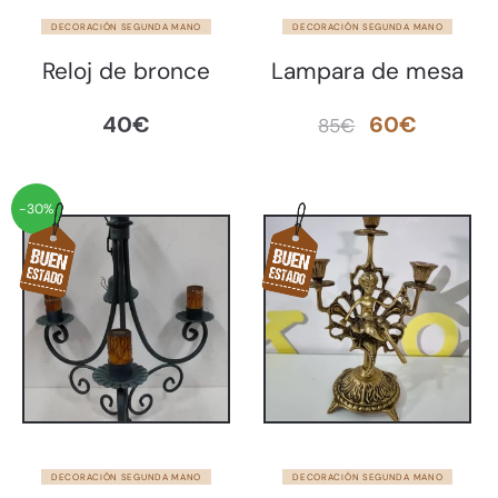
DECORACIÓN SEGUNDA MANO
DECORACIÓN SEGUNDA MANO
Reloj de bronce
Lampara de mesa
El
El
40
€
60
€
85
€
precio
precio
original
actual
-30%
era:
es:
85€.
60€.
DECORACIÓN SEGUNDA MANO
DECORACIÓN SEGUNDA MANO