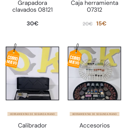
Grapadora
Caja herramienta
clavados 08121
07312
El
El
30
€
15
€
20
€
precio
precio
original
actual
era:
es:
20€.
15€.
HERRAMIENTAS DE SEGUNDA MANO
HERRAMIENTAS DE SEGUNDA MANO
Calibrador
Accesorios