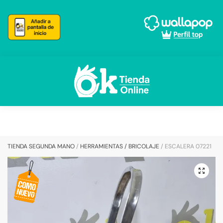
Skip
Skip
to
to
navigation
content
TIENDA SEGUNDA MANO
/
HERRAMIENTAS / BRICOLAJE
/
ESCALERA 07221