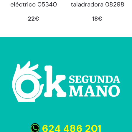
eléctrico 05340
taladradora 08298
22
€
18
€
624 486 201