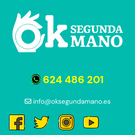
85€.
60€.
45€.
25€.
624 486 201
info@oksegundamano.es