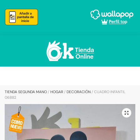
Skip
Skip
to
to
navigation
content
TIENDA SEGUNDA MANO
/
HOGAR
/
DECORACIÓN
/
CUADRO INFANTIL
06882