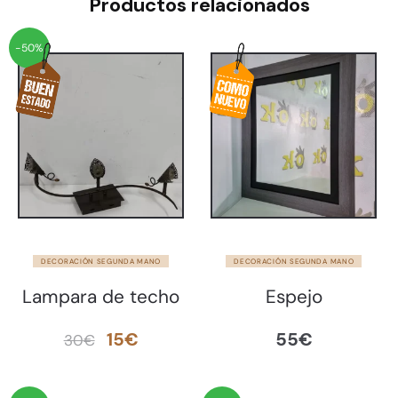
Productos relacionados
-50%
DECORACIÓN SEGUNDA MANO
DECORACIÓN SEGUNDA MANO
Lampara de techo
Espejo
El
El
15
€
55
€
30
€
precio
precio
original
actual