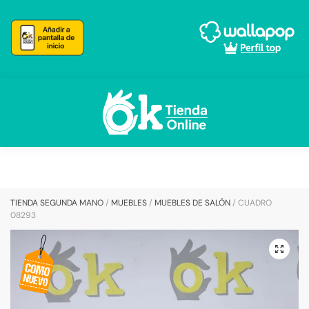
Skip
Skip
to
to
navigation
content
TIENDA SEGUNDA MANO
/
MUEBLES
/
MUEBLES DE SALÓN
/
CUADRO
08293