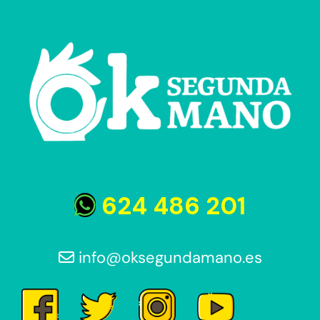
era:
es:
150€.
120€.
624 486 201
info@oksegundamano.es