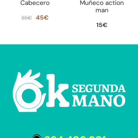
Cabecero
Muñeco action
man
El
El
45
€
85
€
15
€
precio
precio
original
actual
era:
es:
85€.
45€.