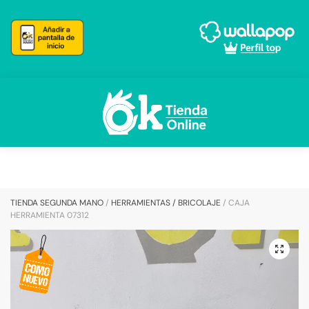
Skip
Skip
to
to
navigation
content
TIENDA SEGUNDA MANO
/
HERRAMIENTAS / BRICOLAJE
/
CAJA
HERRAMIENTA 07312