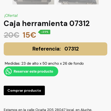
¡Oferta!
Caja herramienta 07312
El
El
20
€
15
€
-25%
precio
precio
07312
original
actual
Medidas: 23 de alto x 50 ancho x 26 de fondo
era:
es:
Reservar este producto
20€.
15€.
Comprar producto
Estamos en la calle Ocaña 205 28047 local, en Aluche.