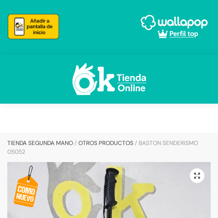
Skip
Skip
to
to
navigation
content
TIENDA SEGUNDA MANO
/
OTROS PRODUCTOS
/
BASTON SENDERISMO
05052