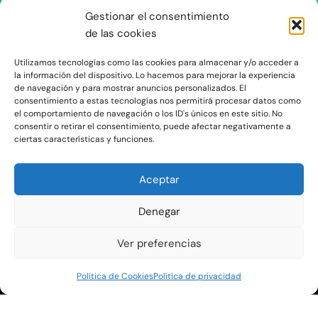
Gestionar el consentimiento
de las cookies
Utilizamos tecnologías como las cookies para almacenar y/o acceder a
Haz clic para aceptar cookies de
la información del dispositivo. Lo hacemos para mejorar la experiencia
de navegación y para mostrar anuncios personalizados. El
marketing y permitir este contenido
consentimiento a estas tecnologías nos permitirá procesar datos como
el comportamiento de navegación o los ID's únicos en este sitio. No
consentir o retirar el consentimiento, puede afectar negativamente a
ciertas características y funciones.
Aceptar
Denegar
C/Ocaña 205, local 3 y 4 C.P: 28047 - Madrid
Ver preferencias
Aviso Legal y Protección de Datos
|
Política de Privacidad
|
Política de
Política de Cookies
Política de privacidad
Cookies
|
Mapa Web
www.oksegundamano.es | © Copyright 2023 OKSEGUNDAMANO –
Diseño
web
por ProvidersWeb