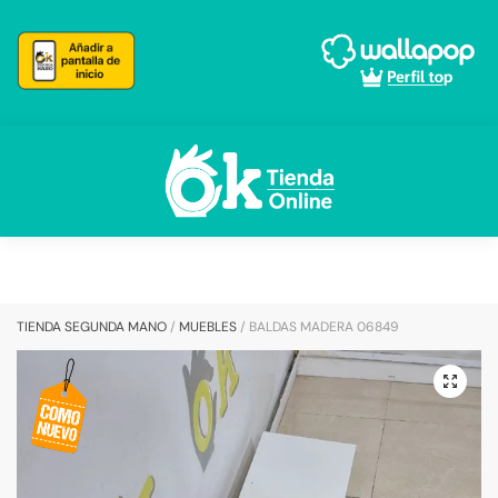
Skip
Skip
to
to
navigation
content
TIENDA SEGUNDA MANO
/
MUEBLES
/
BALDAS MADERA 06849