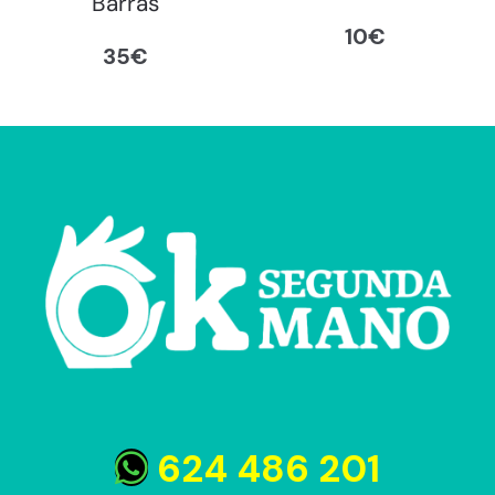
Barras
10
€
35
€
624 486 201