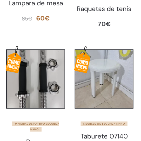
Lampara de mesa
Raquetas de tenis
El
El
60
€
85
€
70
€
precio
precio
original
actual
era:
es:
85€.
60€.
MATERIAL DEPORTIVO SEGUNDA
MUEBLES DE SEGUNDA MANO
MANO
Taburete 07140