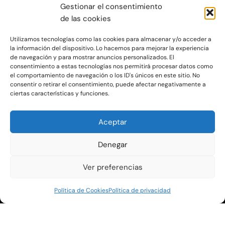
Gestionar el consentimiento
de las cookies
Utilizamos tecnologías como las cookies para almacenar y/o acceder a
Haz clic para aceptar cookies de
la información del dispositivo. Lo hacemos para mejorar la experiencia
de navegación y para mostrar anuncios personalizados. El
marketing y permitir este contenido
consentimiento a estas tecnologías nos permitirá procesar datos como
el comportamiento de navegación o los ID's únicos en este sitio. No
consentir o retirar el consentimiento, puede afectar negativamente a
ciertas características y funciones.
Aceptar
Denegar
C/Ocaña 205, local 3 y 4 C.P: 28047 - Madrid
Ver preferencias
Aviso Legal y Protección de Datos
|
Política de Privacidad
|
Política de
Política de Cookies
Política de privacidad
Cookies
|
Mapa Web
www.oksegundamano.es | © Copyright 2023 OKSEGUNDAMANO –
Diseño
web
por ProvidersWeb