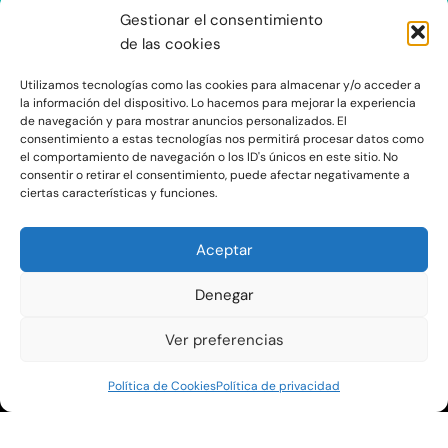
Gestionar el consentimiento
de las cookies
Utilizamos tecnologías como las cookies para almacenar y/o acceder a
Haz clic para aceptar cookies de
la información del dispositivo. Lo hacemos para mejorar la experiencia
de navegación y para mostrar anuncios personalizados. El
marketing y permitir este contenido
consentimiento a estas tecnologías nos permitirá procesar datos como
el comportamiento de navegación o los ID's únicos en este sitio. No
consentir o retirar el consentimiento, puede afectar negativamente a
ciertas características y funciones.
Aceptar
Denegar
C/Ocaña 205, local 3 y 4 C.P: 28047 - Madrid
Ver preferencias
Aviso Legal y Protección de Datos
|
Política de Privacidad
|
Política de
Política de Cookies
Política de privacidad
Cookies
|
Mapa Web
www.oksegundamano.es | © Copyright 2023 OKSEGUNDAMANO –
Diseño
web
por ProvidersWeb