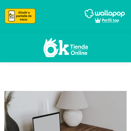
Skip
Skip
to
to
navigation
content